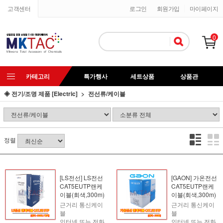
고객센터
로그인
회원가입
마이페이지
0
카테고리
특가행사
세트상품
상품관
◈ 전기/조명 제품 [Electric]
전선류/케이블
정렬
[LS전선] LS전선
[GAON] 가온전선
CAT5EUTP랜케
CAT5EUTP랜케
이블(회색,300m)
이블(회색,300m)
근거리 통신케이
근거리 통신케이
블
블
인터넷 또는 전화
인터넷 또는 전화