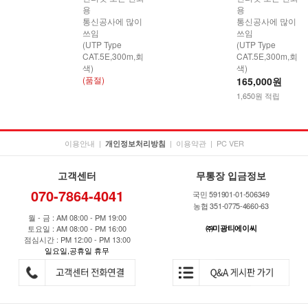
용
용
통신공사에 많이
통신공사에 많이
쓰임
쓰임
(UTP Type
(UTP Type
CAT.5E,300m,회
CAT.5E,300m,회
색)
색)
(품절)
165,000원
1,650원 적립
이용안내
|
|
이용약관
|
PC VER
개인정보처리방침
고객센터
무통장 입금정보
070-7864-4041
국민 591901-01-506349
농협 351-0775-4660-63
월 - 금 : AM 08:00 - PM 19:00
토요일 : AM 08:00 - PM 16:00
㈜미광티에이씨
점심시간 : PM 12:00 - PM 13:00
일요일,공휴일 휴무