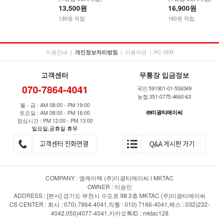
13,500원
16,900원
130원 적립
160원 적립
이용안내
|
|
이용약관
|
PC VER
개인정보처리방침
고객센터
무통장 입금정보
070-7864-4041
국민 591901-01-506349
농협 351-0775-4660-63
월 - 금 : AM 08:00 - PM 19:00
토요일 : AM 08:00 - PM 16:00
㈜미광티에이씨
점심시간 : PM 12:00 - PM 13:00
일요일,공휴일 휴무
COMPANY : 엠케이텍 (주)미광티에이씨 l MKTAC
OWNER : 이승민
ADDRESS : [본사] 경기도 부천시 수도로 98 2층 MKTAC (주)미광티에이씨
CS CENTER : 회사 : 070) 7864-4041,직통 : 010) 7166-4041,팩스 : 032)232-
4042,050)4077-4041,카카오톡ID : mktac128