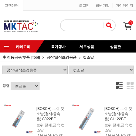
고객센터
로그인
회원가입
마이페이지
0
카테고리
특가행사
세트상품
상품관
◈ 전동공구/부품 [Tool]
공작/절삭초경용품
컷소날
정렬
[BOSCH] 보쉬 컷
[BOSCH] 보쉬 컷
소날(철재/금속
소날(철재/금속
용) S922BF
용) S1122BF
보쉬 철재,금속 컷
보쉬 철재,금속 컷
소날
소날
(1묶음 5EA개입)
(1묶음 5EA개입)