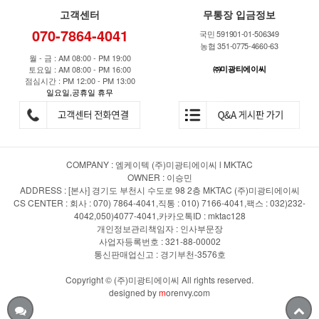
고객센터
무통장 입금정보
070-7864-4041
국민 591901-01-506349
농협 351-0775-4660-63
월 - 금 : AM 08:00 - PM 19:00
토요일 : AM 08:00 - PM 16:00
㈜미광티에이씨
점심시간 : PM 12:00 - PM 13:00
일요일,공휴일 휴무
COMPANY : 엠케이텍 (주)미광티에이씨 l MKTAC
OWNER : 이승민
ADDRESS : [본사] 경기도 부천시 수도로 98 2층 MKTAC (주)미광티에이씨
CS CENTER : 회사 : 070) 7864-4041,직통 : 010) 7166-4041,팩스 : 032)232-
4042,050)4077-4041,카카오톡ID : mktac128
개인정보관리책임자 : 인사부문장
사업자등록번호 : 321-88-00002
통신판매업신고 : 경기부천-3576호
Copyright © (주)미광티에이씨 All rights reserved.
designed by
m
orenvy.com