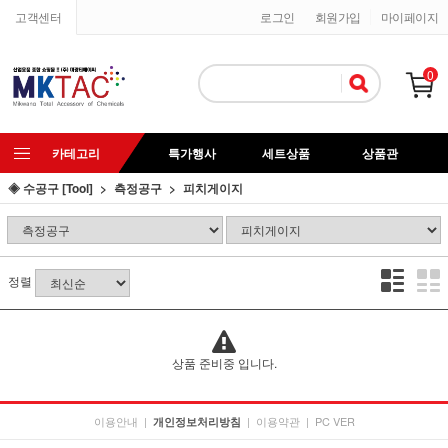
고객센터
로그인
회원가입
마이페이지
0
카테고리
특가행사
세트상품
상품관
◈ 수공구 [Tool]
측정공구
피치게이지
정렬
상품 준비중 입니다.
이용안내
|
|
이용약관
|
PC VER
개인정보처리방침