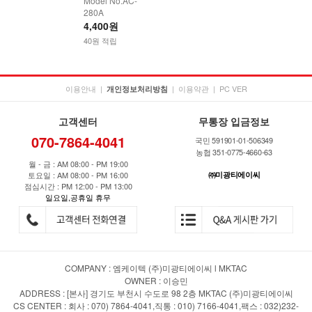
Model No.AC-
280A
4,400원
40원 적립
이용안내
|
|
이용약관
|
PC VER
개인정보처리방침
고객센터
무통장 입금정보
070-7864-4041
국민 591901-01-506349
농협 351-0775-4660-63
월 - 금 : AM 08:00 - PM 19:00
토요일 : AM 08:00 - PM 16:00
㈜미광티에이씨
점심시간 : PM 12:00 - PM 13:00
일요일,공휴일 휴무
COMPANY : 엠케이텍 (주)미광티에이씨 l MKTAC
OWNER : 이승민
ADDRESS : [본사] 경기도 부천시 수도로 98 2층 MKTAC (주)미광티에이씨
CS CENTER : 회사 : 070) 7864-4041,직통 : 010) 7166-4041,팩스 : 032)232-