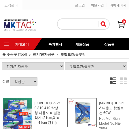
고객센터
로그인
회원가입
마이페이지
0
카테고리
특가행사
세트상품
상품관
◈ 수공구 [Tool]
전기/전자공구
핫멜트건/글루건
정렬
[LOVERO] SK-21
[MKTAC] HE-260
0,310,410 탁상
A 다용도 핫멜트
형 다용도 비닐접
건 60W
착기 (21cm,31c
Hot-Melt Gun
m,41cm 단위!)
Model No.HE-
260A