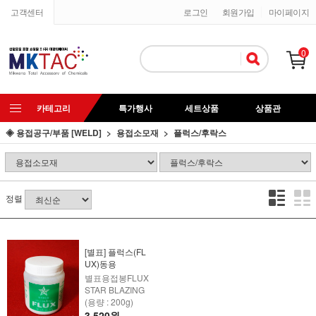
고객센터
로그인
회원가입
마이페이지
0
카테고리
특가행사
세트상품
상품관
◈ 용접공구/부품 [WELD]
용접소모재
플럭스/후락스
정렬
[별표] 플럭스(FL
UX)동용
별표용접봉FLUX
STAR BLAZING
(용량 : 200g)
3,520원