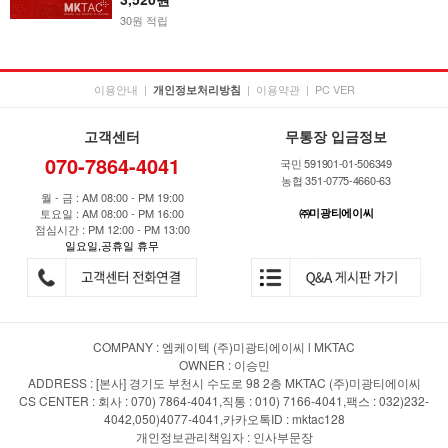
30원 적립
이용안내
|
|
이용약관
|
PC VER
개인정보처리방침
고객센터
무통장 입금정보
070-7864-4041
국민 591901-01-506349
농협 351-0775-4660-63
월 - 금 : AM 08:00 - PM 19:00
토요일 : AM 08:00 - PM 16:00
㈜미광티에이씨
점심시간 : PM 12:00 - PM 13:00
일요일,공휴일 휴무
COMPANY : 엠케이텍 (주)미광티에이씨 l MKTAC
OWNER : 이승민
ADDRESS : [본사] 경기도 부천시 수도로 98 2층 MKTAC (주)미광티에이씨
CS CENTER : 회사 : 070) 7864-4041,직통 : 010) 7166-4041,팩스 : 032)232-
4042,050)4077-4041,카카오톡ID : mktac128
개인정보관리책임자 : 인사부문장