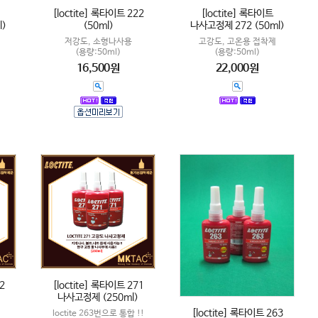
[loctite] 록타이트 222
[loctite] 록타이트
l)
(50ml)
나사고정제 272 (50ml)
저강도, 소형나사용
고강도, 고온용 접착제
(용량:50ml)
(용량:50ml)
16,500원
22,000원
2
[loctite] 록타이트 271
나사고정제 (250ml)
[loctite] 록타이트 263
loctite 263번으로 통합 !!