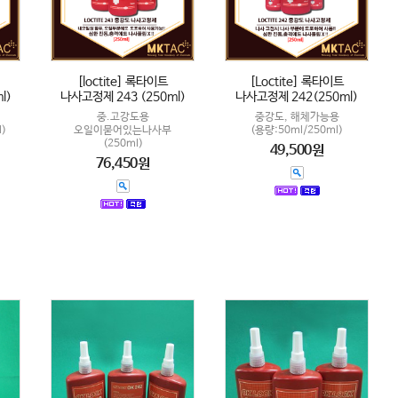
[loctite] 록타이트
[Loctite] 록타이트
l)
나사고정제 243 (250ml)
나사고정제 242(250ml)
중.고강도용
중강도, 해체가능용
l)
오일이묻어있는나사부
(용량:50ml/250ml)
(250ml)
49,500원
76,450원