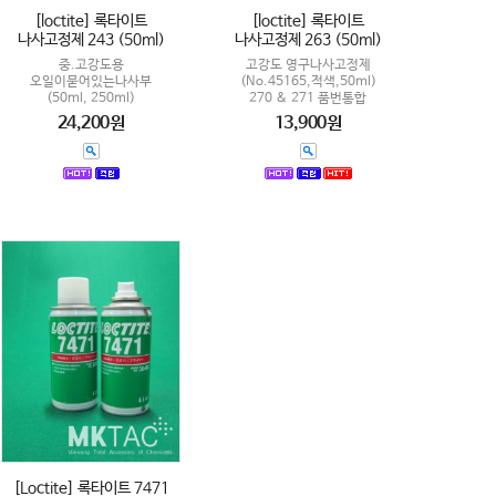
[loctite] 록타이트
[loctite] 록타이트
나사고정제 243 (50ml)
나사고정제 263 (50ml)
중.고강도용
고강도 영구나사고정제
오일이묻어있는나사부
(No.45165,적색,50ml)
(50ml, 250ml)
270 & 271 품번통합
24,200원
13,900원
[Loctite] 록타이트 7471