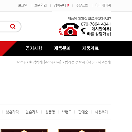
로그인
회원가입
장바구니
0
주문조회
마이페이지
공지사항
제품문의
제품자료
Home
◈ 접착제 [Adhesive]
혐기성 접착제 (A)
나사고정제
>
>
>
|
낮은가격
|
높은가격
|
상품명
|
브랜드
|
판매순
|
사용후기