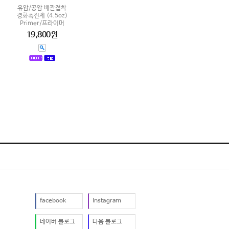
유압/공압 배관접착
경화촉진제 (4.5oz)
Primer/프라이머
19,800원
facebook
Instagram
네이버 블로그
다음 블로그