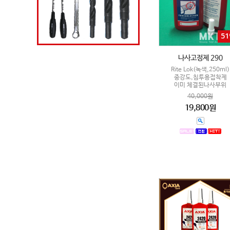
5
나사고정제 290
Rite Lok(녹색,250ml)
중강도,침투용접착제
이미 체결된나사부위
40,000원
19,800원