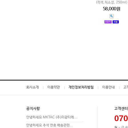
(적색,칙소성, 250ml)
58,000원
회사소개
이용약관
개인정보처리방침
이용안내
고
공지사항
고객센터
070
안녕하세요 MKTAC (주)미광티에...
안녕하세요 추석 연휴 배송관련...
월 - 금 A