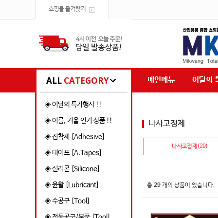
쇼핑몰 즐겨찾기
ALL
CATEGORY
메인메뉴
이달의 
◈ 이달의 특가행사 !!
◈ 여름, 겨울 인기 상품 !!
나사고정제
◈ 접착제 [Adhesive]
나사고정제(29)
◈ 테이프 [A.Tapes]
◈ 실리콘 [Silicone]
◈ 윤활 [Lubricant]
총
29
개의 상품이 있습니다.
◈ 수공구 [Tool]
◈ 전동공구/부품 [Tool]