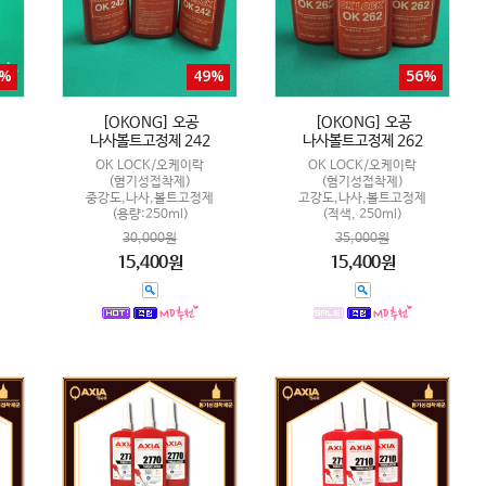
1%
49%
56%
[OKONG] 오공
[OKONG] 오공
나사볼트고정제 242
나사볼트고정제 262
OK LOCK/오케이락
OK LOCK/오케이락
(혐기성접착제)
(혐기성접착제)
중강도,나사,볼트고정제
고강도,나사,볼트고정제
(용량:250ml)
(적색, 250ml)
30,000원
35,000원
15,400원
15,400원