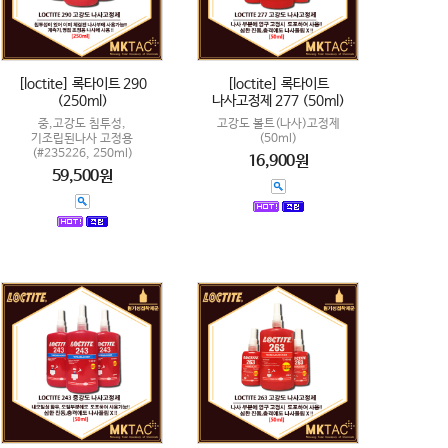
[loctite] 록타이트 290
[loctite] 록타이트
(250ml)
나사고정제 277 (50ml)
중,고강도 침투성,
고강도 볼트(나사)고정제
기조립된나사 고정용
(50ml)
(#235226, 250ml)
16,900원
59,500원