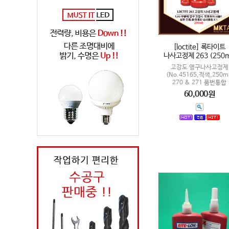
[loctite] 록타이트
나사고정제 263 (250m
고강도 영구나사고정제
(No.45165,적색,250m
270 & 271 품번통합
60,000원