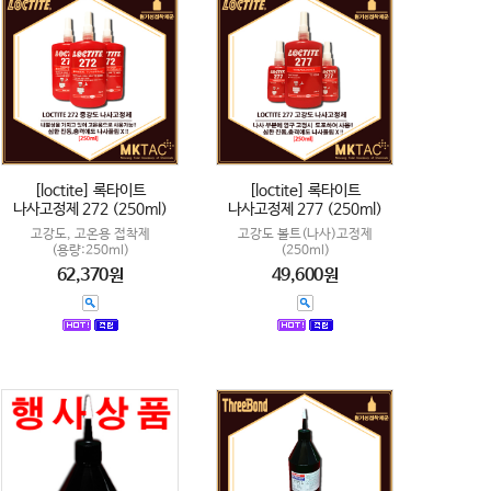
[loctite] 록타이트
[loctite] 록타이트
나사고정제 272 (250ml)
나사고정제 277 (250ml)
고강도, 고온용 접착제
고강도 볼트(나사)고정제
(용량:250ml)
(250ml)
62,370원
49,600원