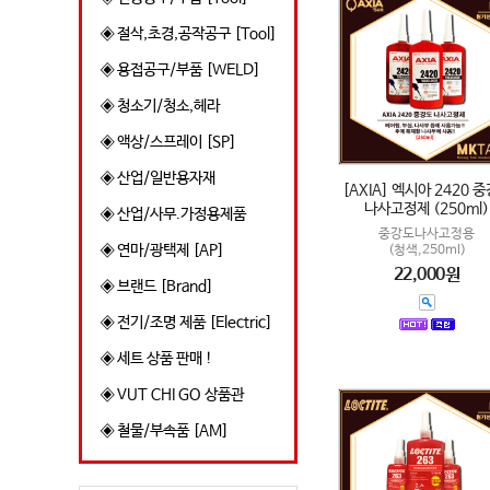
◈ 절삭,초경,공작공구 [Tool]
◈ 용접공구/부품 [WELD]
◈ 청소기/청소,헤라
◈ 액상/스프레이 [SP]
◈ 산업/일반용자재
[AXIA] 엑시아 2420 
나사고정제 (250ml)
◈ 산업/사무.가정용제품
중강도나사고정용
◈ 연마/광택제 [AP]
(청색,250ml)
22,000원
◈ 브랜드 [Brand]
◈ 전기/조명 제품 [Electric]
◈ 세트 상품 판매 !
◈ VUT CHI GO 상품관
◈ 철물/부속품 [AM]