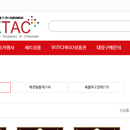
특가행사
세트상품
VUTCHIGO상품관
대량구매문의
배관밀봉제(14)
축혈부고정제(13)
신상품