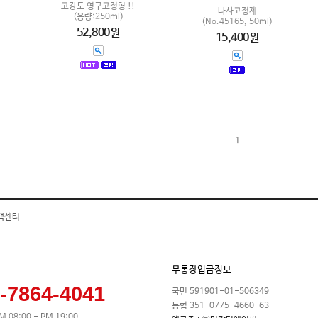
고강도 영구고정형 !!
나사고정제
(용량:250ml)
(No.45165, 50ml)
52,800원
15,400원
1
객센터
무통장입금정보
-7864-4041
국민 591901-01-506349
농협 351-0775-4660-63
M 08:00 - PM 19:00