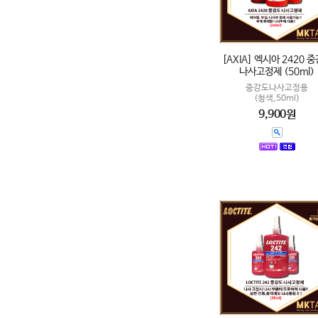
[AXIA] 엑시아 2420 
나사고정제 (50ml)
중강도나사고정용
(청색,50ml)
9,900원