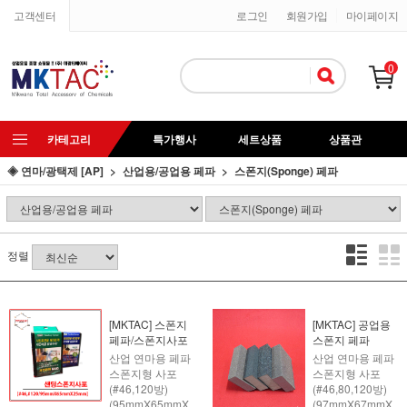
고객센터
로그인
회원가입
마이페이지
0
카테고리
특가행사
세트상품
상품관
◈ 연마/광택제 [AP]
산업용/공업용 페파
스폰지(Sponge) 페파
정렬
[MKTAC] 스폰지
[MKTAC] 공업용
페파/스폰지사포
스폰지 페파
산업 연마용 페파
산업 연마용 페파
스폰지형 사포
스폰지형 사포
(#46,120방)
(#46,80,120방)
(95mmX65mmX
(97mmX67mmX