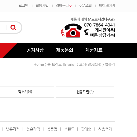
로그인
회원가입
장바구니
0
주문조회
마이페이지
공지사항
제품문의
제품자료
Home
◈ 브랜드 [Brand]
보쉬(BOSCH)
열풍기
>
>
>
직소기(4)
전동드릴(4)
|
낮은가격
|
높은가격
|
상품명
|
브랜드
|
판매순
|
사용후기