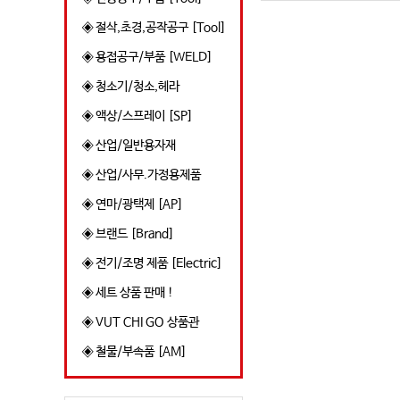
◈ 절삭,초경,공작공구 [Tool]
◈ 용접공구/부품 [WELD]
◈ 청소기/청소,헤라
◈ 액상/스프레이 [SP]
◈ 산업/일반용자재
◈ 산업/사무.가정용제품
◈ 연마/광택제 [AP]
◈ 브랜드 [Brand]
◈ 전기/조명 제품 [Electric]
◈ 세트 상품 판매 !
◈ VUT CHI GO 상품관
◈ 철물/부속품 [AM]