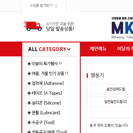
쇼핑몰 즐겨찾기
ALL
CATEGORY
메인메뉴
이달의 
◈ 이달의 특가행사 !!
◈ 여름, 겨울 인기 상품 !!
열풍기
◈ 접착제 [Adhesive]
충전임팩드릴
◈ 테이프 [A.Tapes]
일반충전드릴(2)
◈ 실리콘 [Silicone]
◈ 윤활 [Lubricant]
◈ 수공구 [Tool]
총
0
개의 상품이 있습니다.
◈ 전동공구/부품 [Tool]