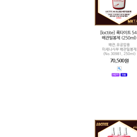
[loctite] 록타이트 54
배관밀봉제 (250ml)
배관,유공압용
미세나사부 배관밀봉제
(No.30981, 250ml)
70,500원