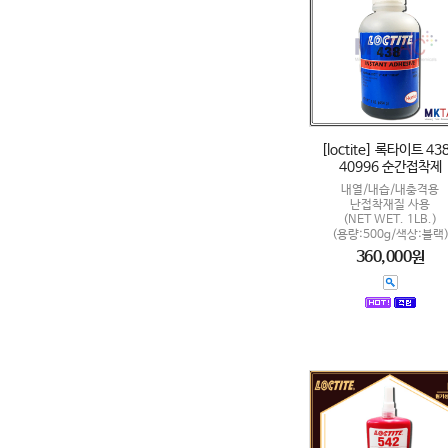
[loctite] 록타이트 438
40996 순간접착제
내열/내습/내충격용
난접착재질 사용
(NET WET. 1LB.)
(용량:500g/색상:블랙
360,000원