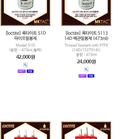
[loctite] 록타이트 51D
[loctite] 록타이트 5113
파이프밀봉제
14D 배관밀봉제 (473ml)
Model:51D
Thread Sealant with PTFE
(용량 - 473ml,블랙)
(14D/1527514))
용량 : 473ml
42,000원
24,000원