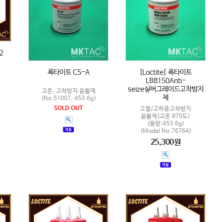
2
록타이트 C5-A
[Loctite] 록타이트
LB8150Anti-
seize실버그레이드고착방지
고온, 고착방지 윤활제
제
(No.51007, 453.6g)
SOLD OUT
고열/고하중고착방지
윤활제(고온 870도)
(용량:453.6g)
(Model No.76764)
25,300원