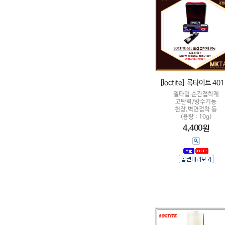
[loctite] 록타이트 401
젤타입 순간접착제
고탄력/방수기능
천장,벽면접착 등
(용량 : 10g)
4,400원