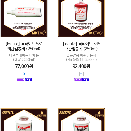
[loctite] 록타이트 581
[loctite] 록타이트 545
배관밀봉제 (250ml)
배관밀봉제 (250ml)
테프론테이프 대체용
유공압용 배관밀봉제
(용량 : 250ml)
(No.54541, 250ml)
77,000원
92,400원