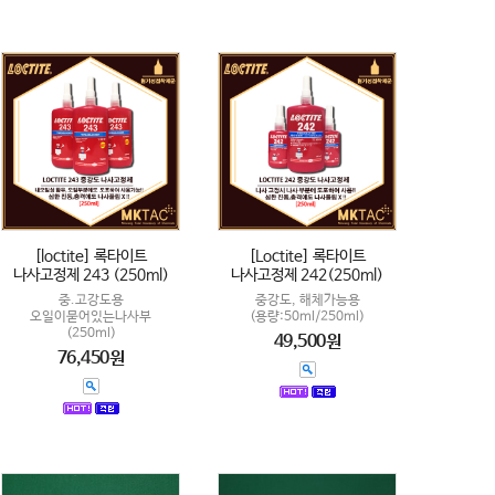
[loctite] 록타이트
[Loctite] 록타이트
나사고정제 243 (250ml)
나사고정제 242(250ml)
중.고강도용
중강도, 해체가능용
오일이묻어있는나사부
(용량:50ml/250ml)
(250ml)
49,500원
76,450원