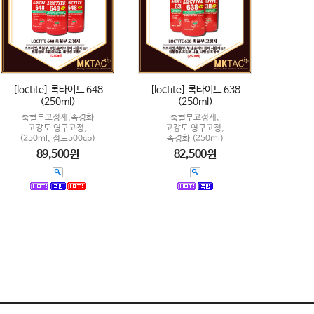
[loctite] 록타이트 648
[loctite] 록타이트 638
(250ml)
(250ml)
축혈부고정제,속경화
축혈부고정제,
고강도 영구고정,
고강도 영구고정,
(250ml, 점도500cp)
속경화 (250ml)
89,500원
82,500원