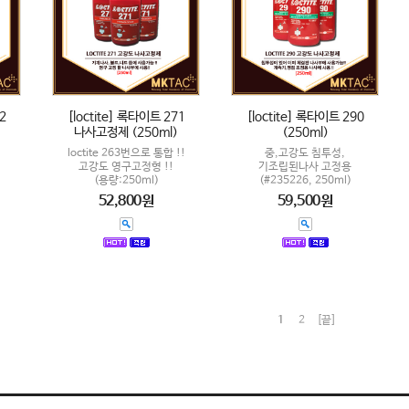
2
[loctite] 록타이트 271
[loctite] 록타이트 290
나사고정제 (250ml)
(250ml)
loctite 263번으로 통합 !!
중,고강도 침투성,
고강도 영구고정형 !!
기조립된나사 고정용
(용량:250ml)
(#235226, 250ml)
52,800원
59,500원
1
2
[끝]