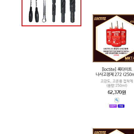
[loctite] 록타이트
나사고정제 272 (250m
고강도, 고온용 접착제
(용량:250ml)
62,370원