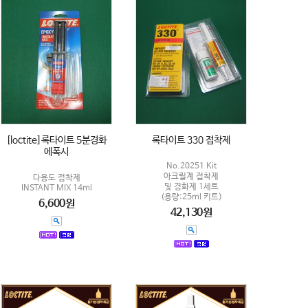
[loctite]록타이트 5분경화
록타이트 330 접착제
에폭시
No.20251 Kit
아크릴계 접착제
다용도 접착제
및 경화제 1세트
INSTANT MIX 14ml
(용량:25ml 키트)
6,600원
42,130원