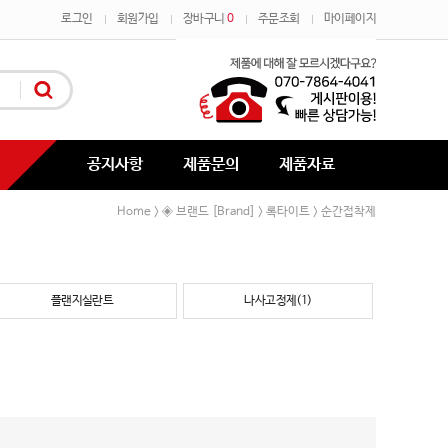
로그인
회원가입
장바구니
0
주문조회
마이페이지
공지사항
제품문의
제품자료
Home
◈ 브랜드 [Brand]
록타이트
순간접착제
>
>
>
플랜지실란트
나사고정제(1)