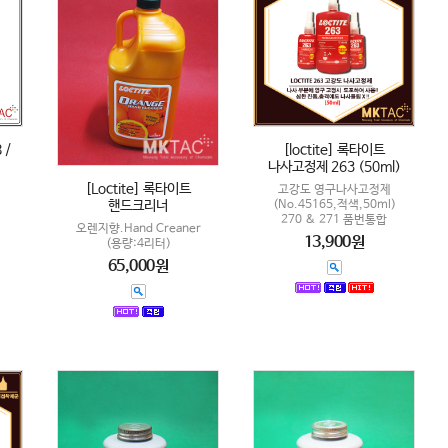
 /
[loctite] 록타이트
나사고정제 263 (50ml)
[Loctite] 록타이트
고강도 영구나사고정제
(No.45165,적색,50ml)
핸드크리너
270 & 271 품번통합
오렌지향.Hand Creaner
)
13,900원
(용량:4리터)
65,000원