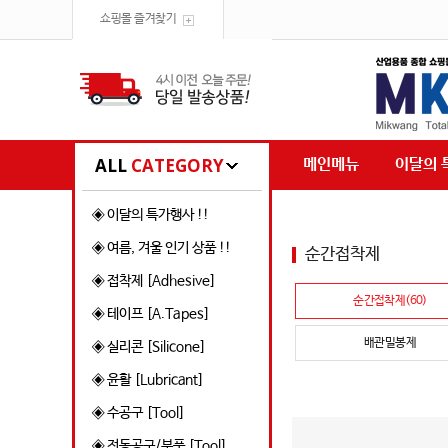
쇼핑몰 즐겨찾기
ALL
CATEGORY
메인메뉴
이달의 
◈ 이달의 특가행사 !!
◈ 여름, 겨울 인기 상품 !!
순간접착제
◈ 접착제 [Adhesive]
순간접착제(60)
◈ 테이프 [A.Tapes]
배관밀봉제
◈ 실리콘 [Silicone]
◈ 윤활 [Lubricant]
◈ 수공구 [Tool]
◈ 전동공구/부품 [Tool]