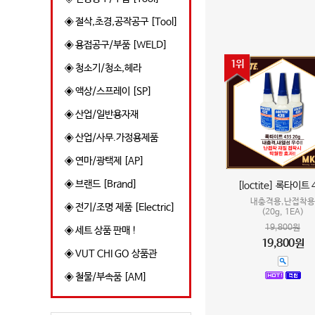
◈ 절삭,초경,공작공구 [Tool]
◈ 용접공구/부품 [WELD]
1위
◈ 청소기/청소,헤라
◈ 액상/스프레이 [SP]
◈ 산업/일반용자재
◈ 산업/사무.가정용제품
◈ 연마/광택제 [AP]
◈ 브랜드 [Brand]
[loctite] 록타이트 
내충격용,난접착용
◈ 전기/조명 제품 [Electric]
(20g, 1EA)
19,800원
◈ 세트 상품 판매 !
19,800원
◈ VUT CHI GO 상품관
◈ 철물/부속품 [AM]