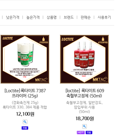
|
낮은가격
|
높은가격
|
상품명
|
브랜드
|
판매순
|
사용후기
[Loctite]록타이트 7387
[loctite] 록타이트 609
프라이머 (25g)
축혈부고정제 (50ml)
(경화촉진제 25g)
축혈부고정제, 일반강도,
록타이트 330, 384 제품 적합
압입부위 사용
(50ml)
12,100원
18,700원