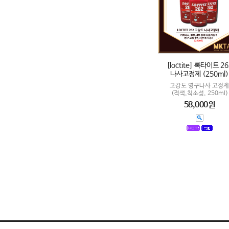
[loctite] 록타이트 26
나사고정제 (250ml)
고강도 영구나사 고정제
(적색,칙소성, 250ml)
58,000원