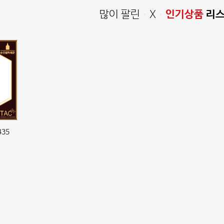
많이 팔린 X
인기상품
리
435