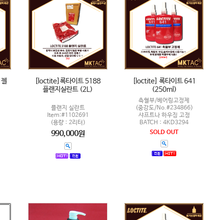
 젤
[loctite]록타이트 5188
[loctite] 록타이트 641
플랜지실란트 (2L)
(250ml)
측혈부/베어링고정제
플랜지 실란트
(중강도/No.#234866)
Item:#1102691
샤프트나 하우징 고정
(용량 : 2리터)
BATCH : 4KD3294
990,000원
SOLD OUT