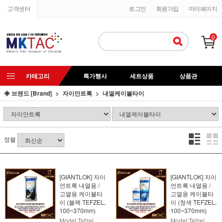
고객센터
로그인
회원가입
마이페이지
0
카테고리
특가행사
세트상품
상품관
◈ 브랜드 [Brand]
자이안트록
내열케이블타이
정렬
[GIANTLOK] 자이
[GIANTLOK] 자이
언트록 내열용 /
언트록 내열용 /
고열용 케이블타
고열용 케이블타
이 (블랙 TEFZEL,
이 (청색 TEFZEL,
100~370mm)
100~370mm)
Model:Tefzel
Model:Tefzel