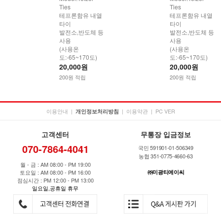
Ties
Ties
테프론함유 내열
테프론함유 내열
타이
타이
발전소,반도체 등
발전소,반도체 등
사용
사용
(사용온
(사용온
도:-65~170도)
도:-65~170도)
20,000원
20,000원
200원 적립
200원 적립
이용안내
|
|
이용약관
|
PC VER
개인정보처리방침
고객센터
무통장 입금정보
070-7864-4041
국민 591901-01-506349
농협 351-0775-4660-63
월 - 금 : AM 08:00 - PM 19:00
토요일 : AM 08:00 - PM 16:00
㈜미광티에이씨
점심시간 : PM 12:00 - PM 13:00
일요일,공휴일 휴무