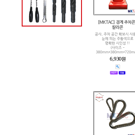
[MKTAC] 경계 주차콘
칼라콘
공사, 주차 공간 확보시 사용
눈에 띄는 주황색으로
명확한 시인성 !!
(사이즈 -
380mm*380mm*720m
6,930원