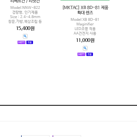
리베트건 / 리벳건
[MKTAC] XB 8D-81 제품
Model:NNW-822
경량형, 인기제품
확대 렌즈
Size : 2.4~4.8mm
Model:XB 8D-81
창문,가방,책상조립 등
Maginifier
15,400원
LED조명 적용
AA건전지 사용
11,000원