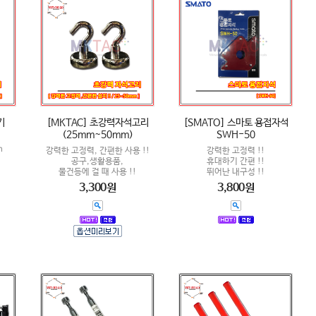
기
[MKTAC] 초강력자석고리
[SMATO] 스마토 용접자석
(25mm~50mm)
SWH-50
m
강력한 고정력, 간편한 사용 !!
강력한 고정력 !!
공구,생활용품,
휴대하기 간편 !!
물건등에 걸 때 사용 !!
뛰어난 내구성 !!
3,300원
3,800원