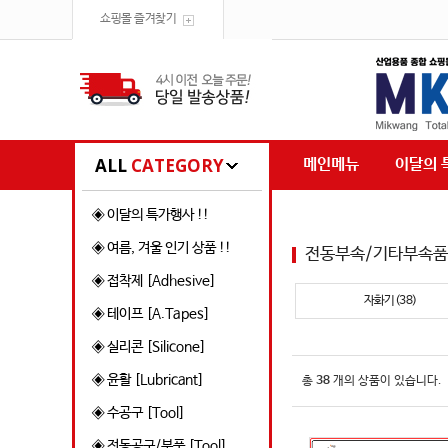
쇼핑몰 즐겨찾기
ALL
CATEGORY
메인메뉴
이달의 
◈ 이달의 특가행사 !!
◈ 여름, 겨울 인기 상품 !!
전동부속/기타부속품
◈ 접착제 [Adhesive]
자화기(38)
◈ 테이프 [A.Tapes]
◈ 실리콘 [Silicone]
◈ 윤활 [Lubricant]
총
38
개의 상품이 있습니다.
◈ 수공구 [Tool]
◈ 전동공구/부품 [Tool]