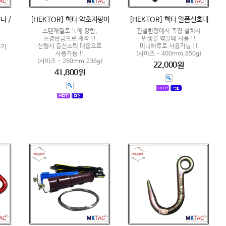
나 /
[HEKTOR] 헥터 약초지팡이
[HEKTOR] 헥터 알폼신호대
스텐재질로 녹에 강함,
건설현장에서 족장 설치시
초경합금으로 제작 !!
반생을 엮을때 사용 !!
산행시 등산스틱 대용으로
미니빠루로 사용가능 !!
하기
사용가능 !!
(사이즈 - 400mm,650g)
(사이즈 - 260mm,236g)
22,000원
41,800원