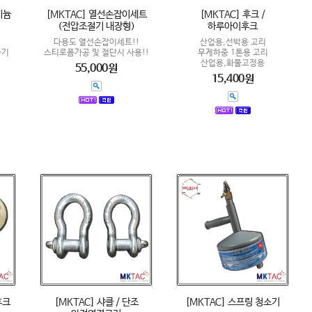
미늄
[MKTAC] 열선손잡이세트
[MKTAC] 후크 /
(전압조절기 내장형)
하루아이후크
다용도 열선손잡이세트!!
산업용,선박용 고리
하기
스티로폼가공 및 절단시 사용!!
무게하중 1톤용 고리
산업용,화물고정용
55,000원
15,400원
후크
[MKTAC] 샤클 / 단조
[MKTAC] 스프링 청소기