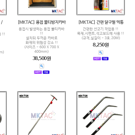
 /
[MKTAC] 용접 불티방지카바
[MKTAC] 간편 달구벌 먹통
용접시 발생하는 용접 불티카바
간편한 선긋기 작업용 !!
!!
목재,시멘트,석고보드에 사용 !!
 !!
설치뒤 두꺼운 카바로
(규격,실길이 - 3호.20M)
화재의 위험성 감소 !!
8,250원
(사이즈 - 600 X 700 X
400mm)
m)
38,500원