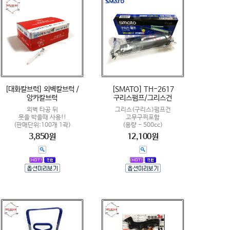
[대화칼브럭] 외벽칼브럭 /
[SMATO] TH-2617
앙카칼브럭
구리스펌프/그리스건
외벽 타공 뒤
그리스(구리스)펌프건
못을 박을때 사용!!
고무구찌포함
(판매단위:100개 1곽)
(용량 - 500cc)
3,850원
12,100원