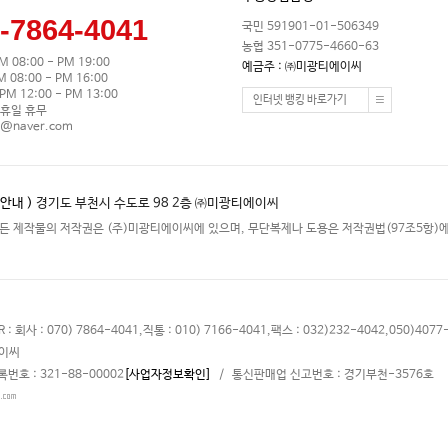
-7864-4041
국민 591901-01-506349
농협 351-0775-4660-63
M 08:00 - PM 19:00
예금주 : ㈜미광티에이씨
08:00 - PM 16:00
M 12:00 - PM 13:00
인터넷 뱅킹 바로가기
휴일 휴무
0@naver.com
안내 )
경기도 부천시 수도로 98 2층 ㈜미광티에이씨
든 제작물의 저작권은 (주)미광티에이씨에 있으며, 무단복제나 도용은 저작권법(97조5항)에
 : 070) 7864-4041,직통 : 010) 7166-4041,팩스 : 032)232-4042,050)4077-
에이씨
호 : 321-88-00002
[사업자정보확인]
/ 통신판매업 신고번호 : 경기부천-3576호