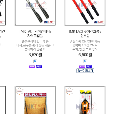
카건
[MKTAC] 자석안테나/
[MKTAC] 주차신호봉 /
자석픽업툴
신호봉
!
!
좁은구석에 있는 부품
손잡이에 ON/OFF 기능
!!
나사,공구를 쉽게 찾는 제품 !!
깜박이 / 고정 2모드
휴대하기 간편 !!
주차,안전,보호 용도
3,630원
6,600원