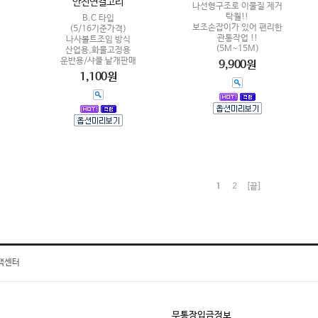
안전연결고리
나선형구조로 이물질 제거
탁월!!
B.C 타입
보조손잡이가 있어 편리한
(5/16기준가격)
관통작업 !!
나사볼트조임 방식
(5M~15M)
산업용,화물고정용
운반용/샤클 낱개판매
9,900원
1,100원
1
2
[끝]
객센터
무통장입금정보