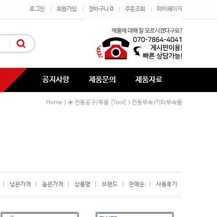
로그인
회원가입
장바구니
0
주문조회
마이페이지
공지사항
제품문의
제품자료
Home
◈ 전동공구/부품 [Tool]
전동부속/기타부속품
>
>
|
낮은가격
|
높은가격
|
상품명
|
브랜드
|
판매순
|
사용후기