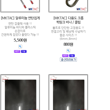
[MKTAC] 알루미늄 연탄집게
[MKTAC] 다용도 크롬
퀵링크 비나 / 클립
연탄 잡을때 사용 !!
알루미늄 바디와 플라스틱
볼트로 단단한 고정용도 !!
손잡이로
연결고리 및 배낭에 수납하기
간편하게 집었다 올렸다 가능 !!
좋은 사이즈 !!
(6mm,8mm)
5,500원
880원