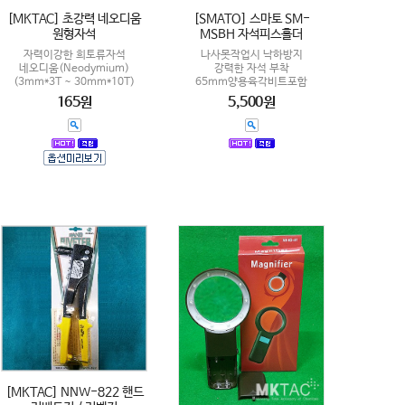
[MKTAC] 초강력 네오디움
[SMATO] 스마토 SM-
원형자석
MSBH 자석피스홀더
자력이강한 희토류자석
나사못작업시 낙하방지
네오디움(Neodymium)
강력한 자석 부착
(3mm*3T ~ 30mm*10T)
65mm양용육각비트포함
165원
5,500원
[MKTAC] NNW-822 핸드