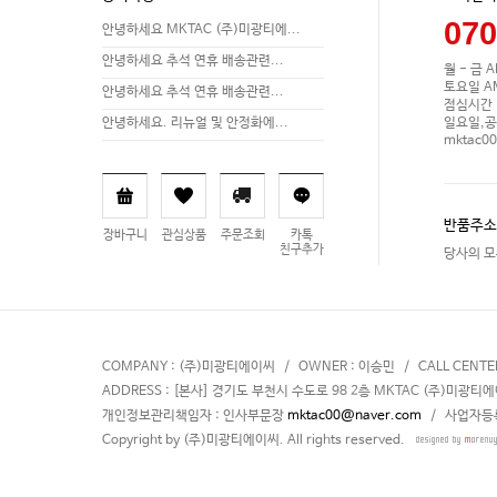
070
안녕하세요 MKTAC (주)미광티에...
안녕하세요 추석 연휴 배송관련...
월 - 금 A
토요일 AM 
안녕하세요 추석 연휴 배송관련...
점심시간 P
일요일,공
안녕하세요. 리뉴얼 및 안정화에...
mktac0
반품주소
장바구니
관심상품
주문조회
카톡
친구추가
당사의 모
COMPANY : (주)미광티에이씨 / OWNER : 이승민 / CALL CENTER : 회사
ADDRESS : [본사] 경기도 부천시 수도로 98 2층 MKTAC (주)미광티
개인정보관리책임자 : 인사부문장
mktac00@naver.com
/ 사업자등록번
Copyright by (주)미광티에이씨. All rights reserved.