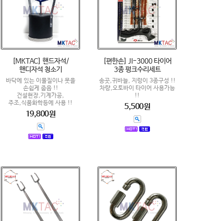
[MKTAC] 핸드자석/
[편한손] JI-3000 타이어
핸디자석 청소기
3종 펑크수리세트
바닥에 있는 이물질이나 못을
송곳,귀바늘, 지렁이 3종구성 !!
손쉽게 줍음 !!
차량,오토바이 타이어 사용가능
건설현장,기계가공,
!!
주조,식품화학등에 사용 !!
5,500원
19,800원