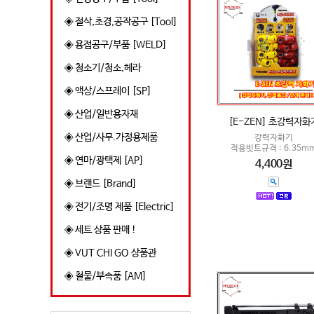
◈ 절삭,초경,공작공구 [Tool]
◈ 용접공구/부품 [WELD]
◈ 청소기/청소,헤라
◈ 액상/스프레이 [SP]
◈ 산업/일반용자재
[E-ZEN] 초강력자화
◈ 산업/사무.가정용제품
강력자화기
적용빗트규격 : 6.35m
◈ 연마/광택제 [AP]
4,400원
◈ 브랜드 [Brand]
◈ 전기/조명 제품 [Electric]
◈ 세트 상품 판매 !
◈ VUT CHI GO 상품관
◈ 철물/부속품 [AM]