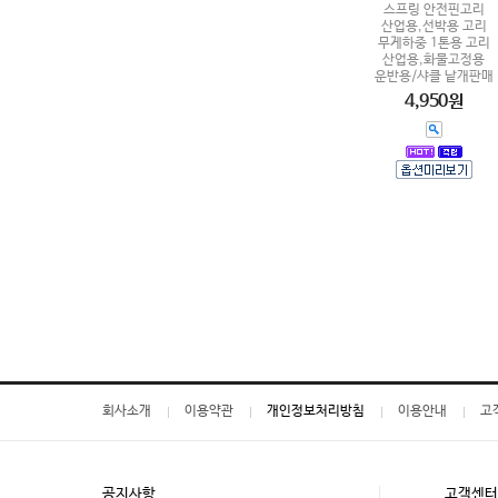
스프링 안전핀고리
산업용,선박용 고리
무게하중 1톤용 고리
산업용,화물고정용
운반용/샤클 낱개판매
4,950원
회사소개
이용약관
개인정보처리방침
이용안내
고
공지사항
고객센터