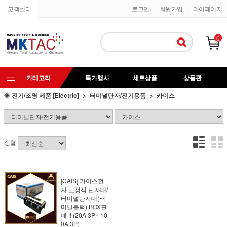
고객센터
로그인
회원가입
마이페이지
0
카테고리
특가행사
세트상품
상품관
◈ 전기/조명 제품 [Electric]
터미널단자/전기용품
카이스
정렬
[CAIS] 카이스전
자 고정식 단자대/
터미널단자대(터
미널블럭) BOX판
매 !! (20A 3P~ 10
0A 3P)