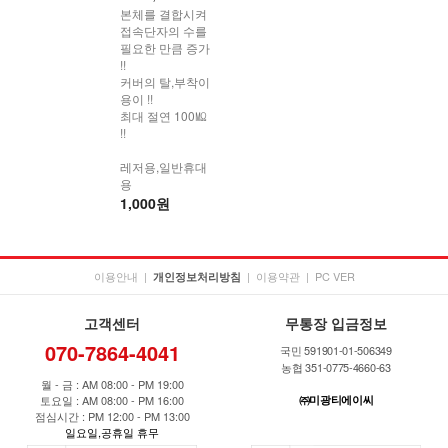
본체를 결합시켜
접속단자의 수를
필요한 만큼 증가
!!
커버의 탈,부착이
용이 !!
최대 절연 100㏁
!!
레저용,일반휴대
용
1,000원
이용안내
|
|
이용약관
|
PC VER
개인정보처리방침
고객센터
무통장 입금정보
070-7864-4041
국민 591901-01-506349
농협 351-0775-4660-63
월 - 금 : AM 08:00 - PM 19:00
토요일 : AM 08:00 - PM 16:00
㈜미광티에이씨
점심시간 : PM 12:00 - PM 13:00
일요일,공휴일 휴무