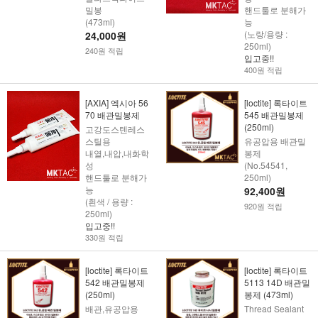
밀봉
핸드툴로 분해가
(473ml)
능
(노랑/용량 :
24,000원
250ml)
240원 적립
입고중!!
400원 적립
[AXIA] 엑시아 56
[loctite] 록타이트
70 배관밀봉제
545 배관밀봉제
(250ml)
고강도스텐레스
스틸용
유공압용 배관밀
내열,내압,내화학
봉제
성
(No.54541,
핸드툴로 분해가
250ml)
능
92,400원
(흰색 / 용량 :
920원 적립
250ml)
입고중!!
330원 적립
[loctite] 록타이트
[loctite] 록타이트
542 배관밀봉제
5113 14D 배관밀
(250ml)
봉제 (473ml)
배관,유공압용
Thread Sealant