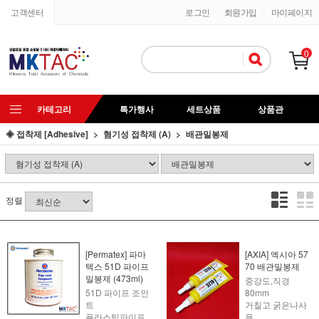
고객센터
로그인
회원가입
마이페이지
0
카테고리
특가행사
세트상품
상품관
◈ 접착제 [Adhesive]
혐기성 접착제 (A)
배관밀봉제
정렬
[Permatex] 파마
[AXIA] 엑시아 57
텍스 51D 파이프
70 배관밀봉제
밀봉제 (473ml)
중강도,직경
51D 파이프 조인
80mm
트
거칠고 굵은나사
플라스틱파이프
용