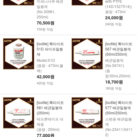
미세나사부 배관
with PTFE
밀봉제
(14D/1527514))
(No.30981,
용량 : 473ml
250ml)
24,000원
70,500원
240원 적립
700원 적립
[loctite] 록타이트
[loctite] 록타이트
51D 파이프밀봉
567 배관밀봉제
제
(50ml/250ml)
Model:51D
배관밀봉제
(용량 - 473ml,블
(No.56741)
랙)
(용
량:50ml,250ml)
42,000원
18,700원
420원 적립
180원 적립
[loctite] 록타이트
[loctite] 록타이트
581 배관밀봉제
577 배관밀봉제
(250ml)
(50ml/250ml)
테프론테이프 대
스텐용 배관밀봉
체용
제
(용량 : 250ml)
(No.23411/3411
2)
77,000원