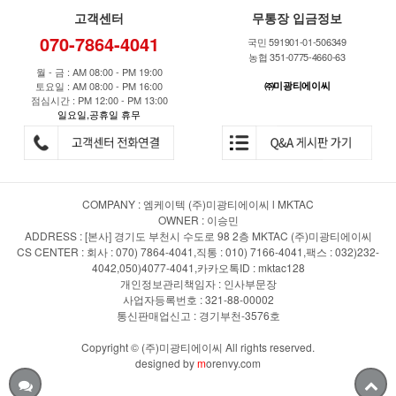
고객센터
무통장 입금정보
070-7864-4041
국민 591901-01-506349
농협 351-0775-4660-63
월 - 금 : AM 08:00 - PM 19:00
토요일 : AM 08:00 - PM 16:00
㈜미광티에이씨
점심시간 : PM 12:00 - PM 13:00
일요일,공휴일 휴무
COMPANY : 엠케이텍 (주)미광티에이씨 l MKTAC
OWNER : 이승민
ADDRESS : [본사] 경기도 부천시 수도로 98 2층 MKTAC (주)미광티에이씨
CS CENTER : 회사 : 070) 7864-4041,직통 : 010) 7166-4041,팩스 : 032)232-
4042,050)4077-4041,카카오톡ID : mktac128
개인정보관리책임자 : 인사부문장
사업자등록번호 : 321-88-00002
통신판매업신고 : 경기부천-3576호
Copyright © (주)미광티에이씨 All rights reserved.
designed by
m
orenvy.com