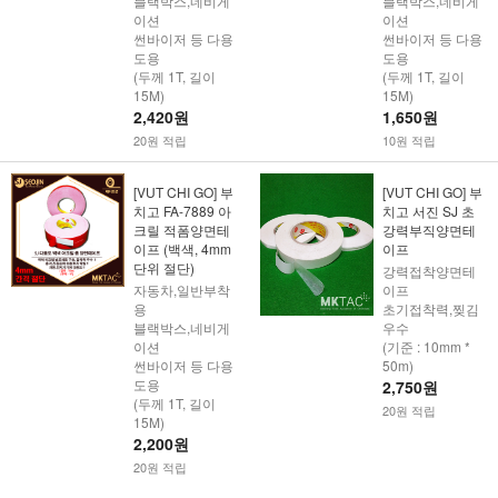
블랙박스,네비게
블랙박스,네비게
이션
이션
썬바이저 등 다용
썬바이저 등 다용
도용
도용
(두께 1T, 길이
(두께 1T, 길이
15M)
15M)
2,420원
1,650원
20원 적립
10원 적립
[VUT CHI GO] 부
[VUT CHI GO] 부
치고 FA-7889 아
치고 서진 SJ 초
크릴 적폼양면테
강력부직양면테
이프 (백색, 4mm
이프
단위 절단)
강력접착양면테
자동차,일반부착
이프
용
초기접착력,찢김
블랙박스,네비게
우수
이션
(기준 : 10mm *
썬바이저 등 다용
50m)
도용
2,750원
(두께 1T, 길이
20원 적립
15M)
2,200원
20원 적립