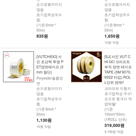
손으로찢어지지
손으로찢어지지
않음
않음
초기접착성우수
초기접착성우수
함.
함.
(기준:5mm *
(기준:8mm *
50m)
50m)
935원
1,650원
10원 적립
[VUTCHIGO] 서
[SJ] 서진 VUT C
진 초강력 투명 P
HI GO 크라프트
ET양면테이프 (3
부직 양면 테이프
mm 절단)
TAPE (3M 9070,
9322 타입) ROL
Polyester필름양
L단위 판매!!
면
손으로찢어지지
크라프트 이형지
않음
초기접착성 우수!
초기접착성우수
손으로 찢겨서 작
함.
업탁월!
(기준:6mm *
(기준
50m)
10mm*50m)
(1ROLL 단위)
1,130원
319,000원
10원 적립
3,190원 적립