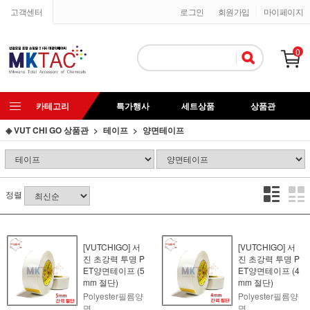
고객센터
로그인
회원가입
마이페이지
0
카테고리
특가행사
세트상품
상품관
◈ VUT CHI GO 상품관
테이프
양면테이프
정렬
[VUTCHIGO] 서
[VUTCHIGO] 서
진 초강력 투명 P
진 초강력 투명 P
ET양면테이프 (5
ET양면테이프 (4
mm 절단)
mm 절단)
Polyester필름양
Polyester필름양
면
면