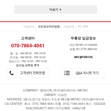
더보기 ▼
이용안내
|
|
이용약관
|
PC VER
개인정보처리방침
고객센터
무통장 입금정보
070-7864-4041
국민 591901-01-506349
농협 351-0775-4660-63
월 - 금 : AM 08:00 - PM 19:00
토요일 : AM 08:00 - PM 16:00
㈜미광티에이씨
점심시간 : PM 12:00 - PM 13:00
일요일,공휴일 휴무
COMPANY : 엠케이텍 (주)미광티에이씨 l MKTAC
OWNER : 이승민
ADDRESS : [본사] 경기도 부천시 수도로 98 2층 MKTAC (주)미광티에이씨
CS CENTER : 회사 : 070) 7864-4041,직통 : 010) 7166-4041,팩스 : 032)232-
4042,050)4077-4041,카카오톡ID : mktac128