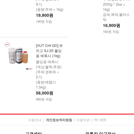
9:1)
(500g * 2ea =
(용량:주제 = 1kg)
1kg)
금속,목재,플라스
19,900원
틱
190원 적립
16,900원
160원 적립
[VUT CHI GO] 부
치고 SJ-20 몰딩
용 에폭시 (1kg)
몰딩용 에폭시
(색상:블랙,투명)
(주제:경화제 =
2:1)
(용량:배합시
1.5kg)
58,000원
580원 적립
이용안내
|
|
이용약관
|
PC VER
개인정보처리방침
고객센터
무통장 입금정보