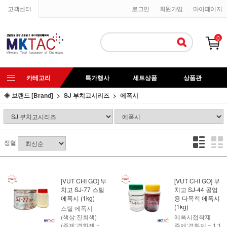
고객센터
로그인
회원가입
마이페이지
0
카테고리
특가행사
세트상품
상품관
◈ 브랜드 [Brand]
SJ 부치고시리즈
에폭시
정렬
[VUT CHI GO] 부
[VUT CHI GO] 부
치고 SJ-77 스틸
치고 SJ-44 공업
에폭시 (1kg)
용 다목적 에폭시
(1kg)
스틸 에폭시
(색상:진회색)
에폭시접착제
(주제:경화제 =
주제:경화제 = 1:1