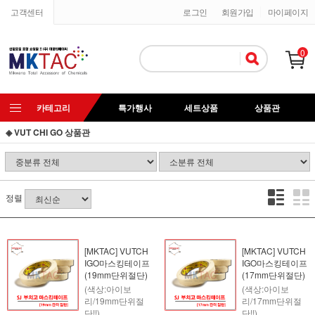
고객센터
로그인
회원가입
마이페이지
0
카테고리
특가행사
세트상품
상품관
◈ VUT CHI GO 상품관
정렬
[MKTAC] VUTCH
[MKTAC] VUTCH
IGO마스킹테이프
IGO마스킹테이프
(19mm단위절단)
(17mm단위절단)
(색상:아이보
(색상:아이보
리/19mm단위절
리/17mm단위절
단!!)
단!!)