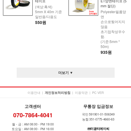
테이프
ET양면테이프 (5
mm 절단)
(색상:흑색)
5mm X 40m 기준
Polyester필름양
일반용/다용도
면
손으로찢어지지
550원
않음
초기접착성우수
함.
(기준:5mm *
50m)
935원
더보기 ▼
이용안내
|
|
이용약관
|
PC VER
개인정보처리방침
고객센터
무통장 입금정보
070-7864-4041
국민 591901-01-506349
농협 351-0775-4660-63
월 - 금 : AM 08:00 - PM 19:00
토요일 : AM 08:00 - PM 16:00
㈜미광티에이씨