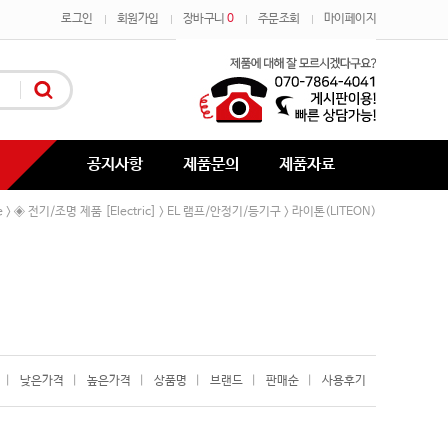
로그인
회원가입
장바구니
0
주문조회
마이페이지
공지사항
제품문의
제품자료
e
◈ 전기/조명 제품 [Electric]
EL 램프/안정기/등기구
라이톤(LITEON)
>
>
>
|
낮은가격
|
높은가격
|
상품명
|
브랜드
|
판매순
|
사용후기