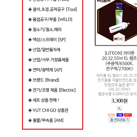
◈ 절삭,초경,공작공구 [Tool]
◈ 용접공구/부품 [WELD]
◈ 청소기/청소,헤라
◈ 액상/스프레이 [SP]
◈ 산업/일반용자재
[LITEON] 라이톤
20,32,55W EL 램프
◈ 산업/사무.가정용제품
(주광색/6500K,
전구색/2700K)
◈ 연마/광택제 [AP]
라이톤 EL 램프!! 20,32,
◈ 브랜드 [Brand]
전기용품 자율안전인증 검
안정감과 높은 밝기!
(20,32,55W)
◈ 전기/조명 제품 [Electric]
평균수명 4,000시간 유지 
◈ 세트 상품 판매 !
3,300원
◈ VUT CHI GO 상품관
◈ 철물/부속품 [AM]