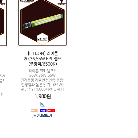
[LITEON] 라이톤
20,36,55W FPL 램프
(주광색/6500K)
라이톤 FPL 램프!!
20W,36W,55W
55W
전기용품 자율안전인증 검증!
증!
안정감과 높은 밝기! (36W)
평균수명 4,000시간 유지 !!
!!
1,980원