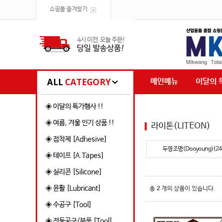
쇼핑몰 즐겨찾기
ALL
CATEGORY
메인메뉴
이달의 
◈ 이달의 특가행사 !!
◈ 여름, 겨울 인기 상품 !!
라이톤(LITEON)
◈ 접착제 [Adhesive]
두영조명(Dooyoung)(24
◈ 테이프 [A.Tapes]
◈ 실리콘 [Silicone]
◈ 윤활 [Lubricant]
총
2
개의 상품이 있습니다.
◈ 수공구 [Tool]
◈ 전동공구/부품 [Tool]