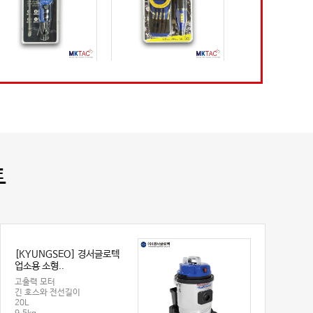
ARTAN] 스파르탄 전동
[STEELFORCE] 스틸포스
[HYBRO] 하이브
드라이버 R2
전동드라이버 TH-SDR
라이버 H70
일자형
일자형
가벼운 무게
USB-5핀 Type
7pcs 악세사리 포함
1분당 170회 
USB-C Type
USB-C Type
24,000원
LED 조명 탑재
6.35mm 비트 
38,000원
45,000원
트
[KYUNGSEO] 경서글로텍
업소용 소형..
고출력 모터
긴 호스와 전선길이
20L