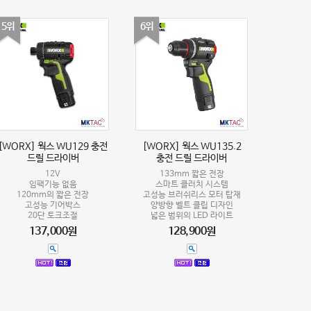
5위
6위
[WORX] 웍스 WU129 충전
[WORX] 웍스 WU135.2
드릴 드라이버
충전 드릴 드라이버
12V
133mm 짧은 전장
임팩기능 없음
스마트 클러치 시스템
120mm의 짧은 전장
고성능 브러쉬리스 모터 탑재
고성능 기어박스
양방향 벨트 클립 디자인
20단 토크조절
넓은 범위의 LED 라이트
137,000원
128,900원