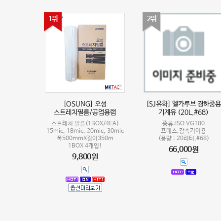
1위
2위
[OSUNG] 오성
[SJ유화] 엘카루브 경하중용
스트레치필름/공업용랩
기계유 (20L,#68)
스트레치 필름(1BOX/4EA)
종류:ISO VG100
15mic, 18mic, 20mic, 30mic
프레스,감속기어용
폭500mmX길이350m
(용량 : 20리터,#68)
1BOX 4개입!
66,000원
9,800원