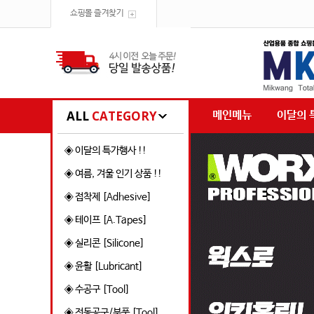
쇼핑몰 즐겨찾기
ALL
CATEGORY
메인메뉴
이달의 
◈ 이달의 특가행사 !!
◈ 여름, 겨울 인기 상품 !!
◈ 접착제 [Adhesive]
◈ 테이프 [A.Tapes]
◈ 실리콘 [Silicone]
◈ 윤활 [Lubricant]
◈ 수공구 [Tool]
◈ 전동공구/부품 [Tool]