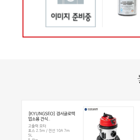
NG] 오공 수성접착제
[J-B WELD] JBWELD 다용
[WINKEL] 윈켈 식품
(목공용) 205
도 고온 에폭시 (56.8g)
스 150204
공용 다용도 접착제
다용도 에폭시!
식품용그리스
중점도
고온,내열 300도 저항!
용량 : 1kg
800g
(SET 56.8g)
색상 : 투명
2,800원
14,300원
70,500원
[KYUNGSEO] 경서글로텍
업소용 건식..
고출력 모터
호스 2.5m / 전선 10A 7m
5L