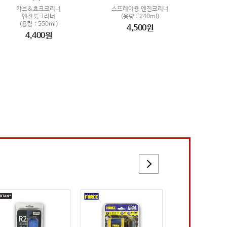
캬브&쵸크크리너
스프레이용 엔진크리너
엔진룸크리너
(용량 : 240ml)
(용량 : 550ml)
4,500원
4,400원