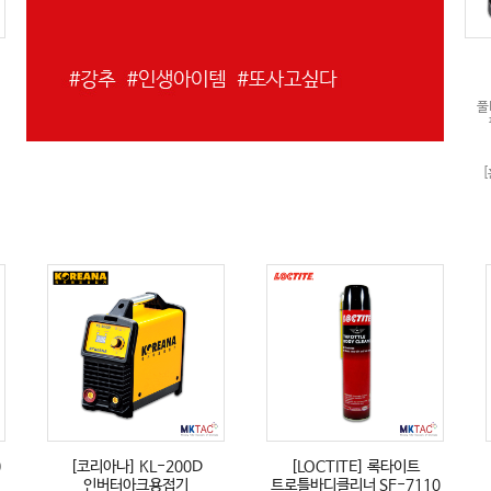
풀
[
0
[코리아나] KL-200D
[LOCTITE] 록타이트
인버터아크용접기
트로틀바디클리너 SF-7110