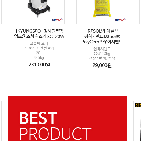
[KYUNGSEO] 경서글로텍
[RESOLV] 레졸브
업소용 소형 청소기 SC-20W
접착시멘트 Bauer®
PolyCem 바우어시멘트
고출력 모터
긴 호스와 전선길이
접착시멘트
20L
용량 : 2kg
9.5kg
색상 : 백색, 회색
231,000원
29,000원