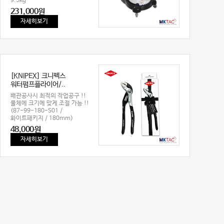
9.5kg
231,000원
자세히보기
[KNIPEX] 크니펙스
워터펌프플라이어/..
배관공사시 최적의 작업공구 !!
물체에 크기에 맞게 조절 가능 !!
(87-99-180-S01 /
화이트패키지 / 180mm)
48,000원
자세히보기