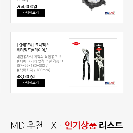
11.8kg
264,000원
자세히보기
[KNIPEX] 크니펙스
워터펌프플라이어/..
배관공사시 최적의 작업공구 !!
물체에 크기에 맞게 조절 가능 !!
(87-99-180-S02 /
블랙패키지 / 180mm)
48,000원
자세히보기
MD 추천 X
인기상품
리스트