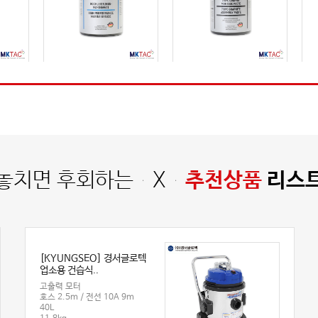
용그리
[WINKEL] 윈켈 마린그리스
[WINKEL] 윈켈 고온그리스
[SP
150213
150218
마린그리스&오일
고온용 그리스&오일
용량 : 1kg
용량 : 1kg
색상 : 청색
색상 : 검정
42,500원
66,000원
놓치면 후회하는 X
추천상품
리스
[KYUNGSEO] 경서글로텍
업소용 건습식..
고출력 모터
호스 2.5m / 전선 10A 9m
40L