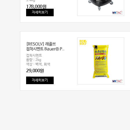
5.4kg
178,000원
자세히보기
[RESOLV] 레졸브
접착시멘트 Bauer® P..
접착시멘트
용량 : 2kg
색상 : 백색, 회색
29,000원
자세히보기