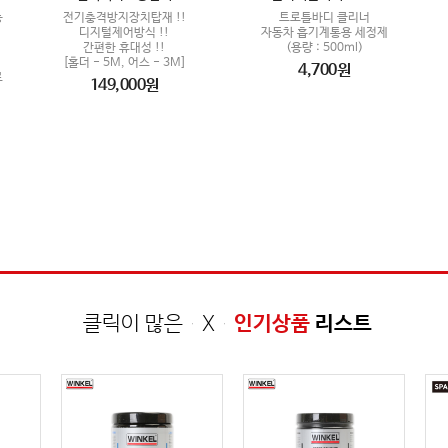
능
전기충격방지장치탑재 !!
트로틀바디 클리너
디지털제어방식 !!
자동차 흡기계통용 세정제
간편한 휴대성 !!
(용량 : 500ml)
[홀더 - 5M, 어스 - 3M]
4,700원
로
149,000원
클릭이 많은 X
인기상품
리스트