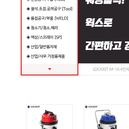
◈ 절삭,초경,공작공구 [Tool]
◈ 용접공구/부품 [WELD]
◈ 청소기/청소,헤라
◈ 액상/스프레이 [SP]
◈ 산업/일반용자재
◈ 산업/사무.가정용제품
◈ 연마/광택제 [AP]
LOCKKIT M-16 4인
◈ 브랜드 [Brand]
◈ 전기/조명 제품 [Electric]
◈ 세트 상품 판매 !
◈ VUT CHI GO 상품관
◈ 철물/부속품 [AM]