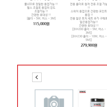
풀LED로 정밀한 용접가능 !!
전용 홀더로 원격 전류 조절 가
펄스 조절로 용접의 강도
!!
조절가능 !!
스위치 용접으로 간편한 포인트
간편한 휴대성 !!
용접 !!
[홀더 - 5M, 어스 - 3M]
전용 알곤 토치 세트 추가 구매
알곤용접가능!!
115,000원
간편한 휴대성 !!
[[KH200 홀더 - 5M, 어스 -
3M]]
[[KH230 홀더 - 10M, 어스 -
5M]]
279,900원