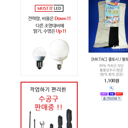
[MKTAC] 쿨토시 / 팔
99% 자외선 차단
통풍성우수/항균
(흰색,회색,검정)
1,100원