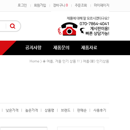
로그인
회원가입
장바구니
0
주문조회
마이페이지
공지사항
제품문의
제품자료
Home
◈ 여름, 겨울 인기 상품 !!
여름(夏) 인기상품
>
>
|
낮은가격
|
높은가격
|
상품명
|
브랜드
|
판매순
|
사용후기