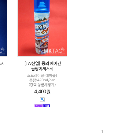
토시
[JW산업] 중외 에어컨
곰팡이제거제
스프레이형(에어졸)
용량:420ml/can
(강력 항균세정제)
4,400원
1