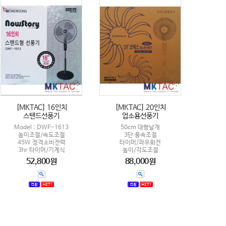
[MKTAC] 16인치
[MKTAC] 20인치
스탠드선풍기
업소용선풍기
Model : DWF-1613
50cm 대형날개
높이조절/속도조절
3단 풍속조절
45W 정격소비전력
타이머/좌우회전
3hr 타이머/기계식
높이/각도조절
52,800원
88,000원