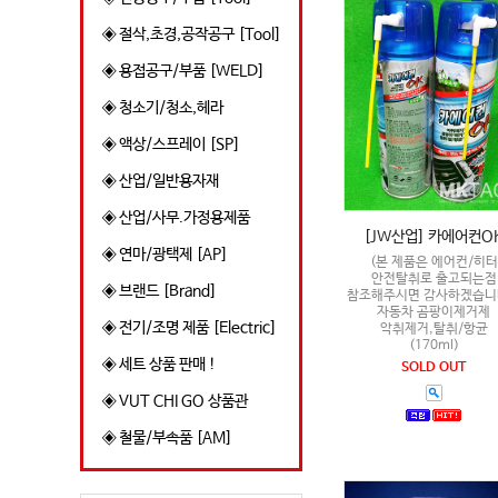
◈ 절삭,초경,공작공구 [Tool]
◈ 용접공구/부품 [WELD]
◈ 청소기/청소,헤라
◈ 액상/스프레이 [SP]
◈ 산업/일반용자재
◈ 산업/사무.가정용제품
[JW산업] 카에어컨O
◈ 연마/광택제 [AP]
(본 제품은 에어컨/히터
안전탈취로 출고되는점
◈ 브랜드 [Brand]
참조해주시면 감사하겠습니
자동차 곰팡이제거제
◈ 전기/조명 제품 [Electric]
악취제거,탈취/항균
(170ml)
◈ 세트 상품 판매 !
SOLD OUT
◈ VUT CHI GO 상품관
◈ 철물/부속품 [AM]