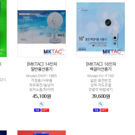
K
[MKTAC] 14인치
[MKTAC] 16인치
일반용선풍기
벽걸이선풍기
Model:DWF-188S
Model:HJ-F160
다!)
가정용/사무용
넓은 회전반경
좌우회전/높낮이
상하 각도조절
최저소음/타이머
강중약 바람세기
45,100원
39,600원