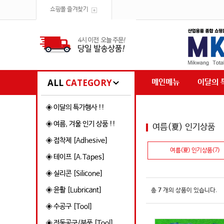
쇼핑몰 즐겨찾기
ALL
CATEGORY
메인메뉴
이달의 
◈ 이달의 특가행사 !!
◈ 여름, 겨울 인기 상품 !!
여름(夏) 인기상품
◈ 접착제 [Adhesive]
여름(夏) 인기상품(7)
◈ 테이프 [A.Tapes]
◈ 실리콘 [Silicone]
◈ 윤활 [Lubricant]
총
7
개의 상품이 있습니다.
◈ 수공구 [Tool]
◈ 전동공구/부품 [Tool]