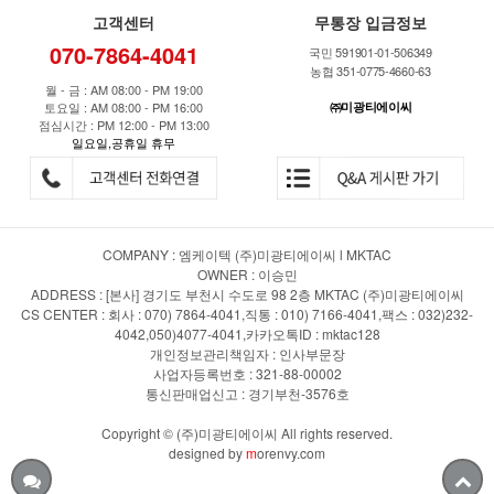
고객센터
무통장 입금정보
070-7864-4041
국민 591901-01-506349
농협 351-0775-4660-63
월 - 금 : AM 08:00 - PM 19:00
토요일 : AM 08:00 - PM 16:00
㈜미광티에이씨
점심시간 : PM 12:00 - PM 13:00
일요일,공휴일 휴무
COMPANY : 엠케이텍 (주)미광티에이씨 l MKTAC
OWNER : 이승민
ADDRESS : [본사] 경기도 부천시 수도로 98 2층 MKTAC (주)미광티에이씨
CS CENTER : 회사 : 070) 7864-4041,직통 : 010) 7166-4041,팩스 : 032)232-
4042,050)4077-4041,카카오톡ID : mktac128
개인정보관리책임자 : 인사부문장
사업자등록번호 : 321-88-00002
통신판매업신고 : 경기부천-3576호
Copyright © (주)미광티에이씨 All rights reserved.
designed by
m
orenvy.com