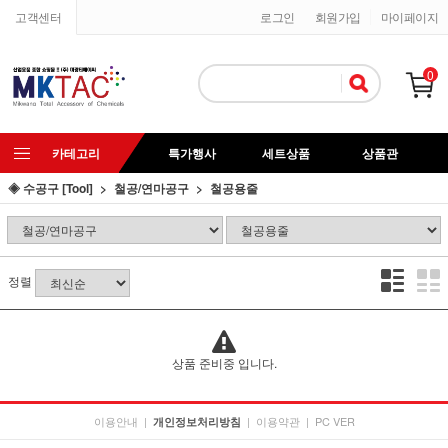
고객센터
로그인
회원가입
마이페이지
0
카테고리
특가행사
세트상품
상품관
◈ 수공구 [Tool]
철공/연마공구
철공용줄
정렬
상품 준비중 입니다.
이용안내
|
|
이용약관
|
PC VER
개인정보처리방침