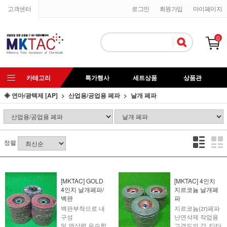
고객센터
로그인
회원가입
마이페이지
0
카테고리
특가행사
세트상품
상품관
◈ 연마/광택제 [AP]
산업용/공업용 페파
날개 페파
정렬
[MKTAC] GOLD
[MKTAC] 4인치
4인치 날개페파/
지르코늄 날개페
백판
파
백판부착으로 내
지르코늄(zr)페파
구성
난연삭제 작업용
및 연삭력 우수함
고경도의 강, 티타