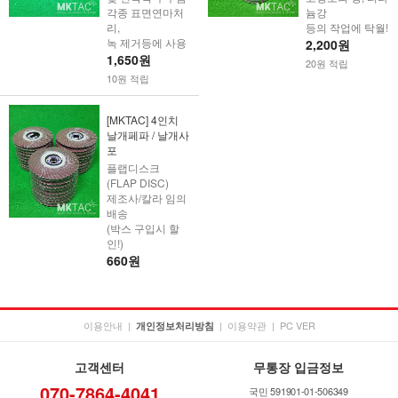
각종 표면연마처
늄강
리,
등의 작업에 탁월!
녹 제거등에 사용
2,200원
1,650원
20원 적립
10원 적립
[MKTAC] 4인치
날개페파 / 날개사
포
플랩디스크
(FLAP DISC)
제조사/칼라 임의
배송
(박스 구입시 할
인!)
660원
이용안내
|
|
이용약관
|
PC VER
개인정보처리방침
고객센터
무통장 입금정보
070-7864-4041
국민 591901-01-506349