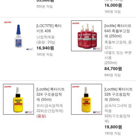
16,000원
550원 적립
160원 적립
[LOCTITE] 록타
[loctite] 록타이트
이트 406
640 축혈부고정
제 (250ml)
난접착제용
(용량 : 20g)
축혈부고정제, 중
강도,
16,940원
내열도 있는 부분
160원 적립
사용
(250ml)
84,700원
840원 적립
[Loctite] 록타이트
[Loctite] 록타이트
324 구조용접착
326 구조용접착
제 (50ml)
제 (50ml)
유리/금속접착제
금속/마그네틱 접
324(순간접착제)
착용
(품절)
326(구조용접착
제)
19,800원
190원 적립