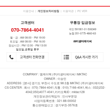
이용안내
|
|
이용약관
|
PC VER
개인정보처리방침
고객센터
무통장 입금정보
070-7864-4041
국민 591901-01-506349
농협 351-0775-4660-63
월 - 금 : AM 08:00 - PM 19:00
토요일 : AM 08:00 - PM 16:00
㈜미광티에이씨
점심시간 : PM 12:00 - PM 13:00
일요일,공휴일 휴무
COMPANY : 엠케이텍 (주)미광티에이씨 l MKTAC
OWNER : 이승민
ADDRESS : [본사] 경기도 부천시 수도로 98 2층 MKTAC (주)미광티에이씨
CS CENTER : 회사 : 070) 7864-4041,직통 : 010) 7166-4041,팩스 : 032)232-
4042,050)4077-4041,카카오톡ID : mktac128
개인정보관리책임자 : 인사부문장
사업자등록번호 : 321-88-00002
통신판매업신고 : 경기부천-3576호