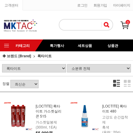
고객센터
로그인
회원가입
마이페이지
0
카테고리
특가행사
세트상품
상품관
◈ 브랜드 [Brand]
록타이트
정렬
[LOCTITE] 록타
[LOCTITE] 록타
이트 가스켓실리
이트 480
콘 515
고강도 순간접착
가스켓밀봉제
제
(300ml, 1EA)
흑색
(용량 : 20g)
55,000원