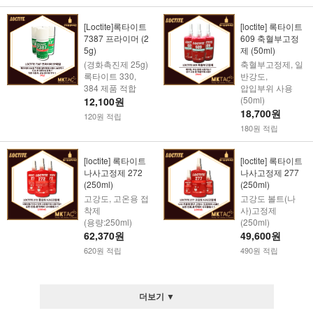
[Loctite]록타이트
[loctite] 록타이트
7387 프라이머 (2
609 축혈부고정
5g)
제 (50ml)
(경화촉진제 25g)
축혈부고정제, 일
록타이트 330,
반강도,
384 제품 적합
압입부위 사용
(50ml)
12,100원
18,700원
120원 적립
180원 적립
[loctite] 록타이트
[loctite] 록타이트
나사고정제 272
나사고정제 277
(250ml)
(250ml)
고강도, 고온용 접
고강도 볼트(나
착제
사)고정제
(용량:250ml)
(250ml)
62,370원
49,600원
620원 적립
490원 적립
더보기 ▼