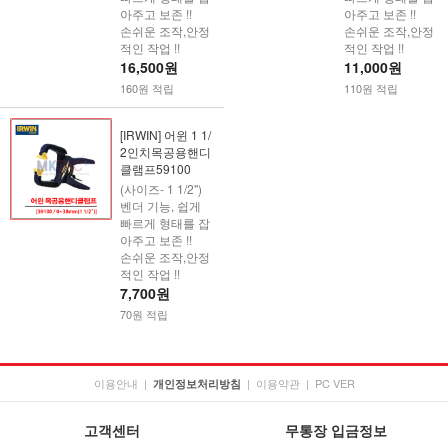
아주고 보존 !!
아주고 보존 !!
손쉬운 조작,안정
손쉬운 조작,안정
적인 작업 !!
적인 작업 !!
16,500원
11,000원
160원 적립
110원 적립
[IRWIN] 어윈 1 1/
2인치목공용핸디
클램프59100
(사이즈- 1 1/2")
벤더 기능, 쉽게
빠르게 형태를 잡
아주고 보존 !!
손쉬운 조작,안정
적인 작업 !!
7,700원
70원 적립
이용안내
|
|
이용약관
|
PC VER
개인정보처리방침
고객센터
무통장 입금정보