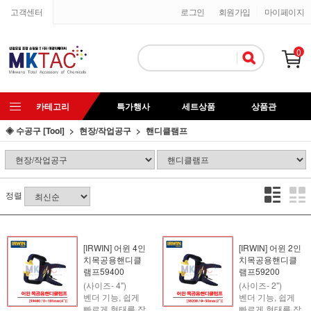
고객센터
로그인
회원가입
마이페이지
0
카테고리
특가행사
세트상품
상품관
◈ 수공구 [Tool]
현장/작업공구
핸디클램프
정렬
[IRWIN] 어윈 4인
[IRWIN] 어윈 2인
치목공용핸디클
치목공용핸디클
램프59400
램프59200
(사이즈- 4")
(사이즈- 2")
벤더 기능, 쉽게
벤더 기능, 쉽게
빠르게 형태를 잡
빠르게 형태를 잡