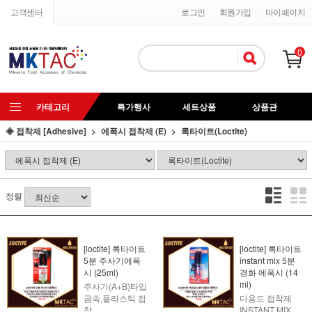
고객센터
로그인
회원가입
마이페이지
0
카테고리
특가행사
세트상품
상품관
◈ 접착제 [Adhesive]
에폭시 접착제 (E)
록타이트(Loctite)
정렬
[loctite] 록타이트
[loctite] 록타이트
5분 주사기에폭
instant mix 5분
시 (25ml)
경화 에폭시 (14
ml)
주사기(A+B)타입
금속,플라스틱 접
다용도 접착제
착
INSTANT MIX