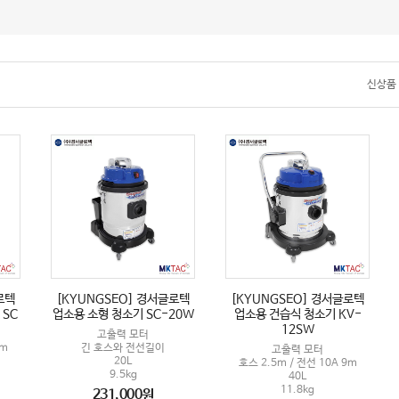
신상품
로텍
[KYUNGSEO] 경서글로텍
[KYUNGSEO] 경서글로텍
1SC
업소용 소형 청소기 SC-20W
업소용 건습식 청소기 KV-
12SW
고출력 모터
7m
긴 호스와 전선길이
고출력 모터
20L
호스 2.5m / 전선 10A 9m
9.5kg
40L
11.8kg
231,000원