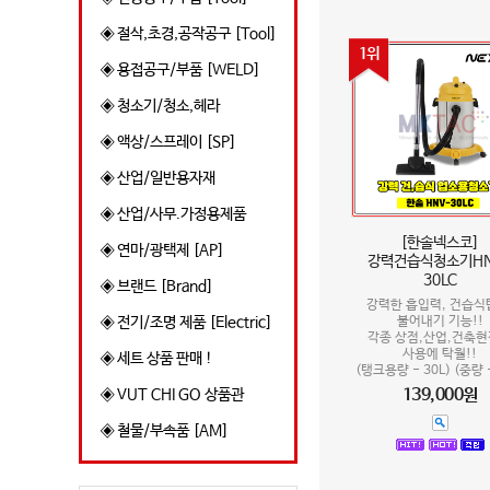
◈ 절삭,초경,공작공구 [Tool]
1위
◈ 용접공구/부품 [WELD]
◈ 청소기/청소,헤라
◈ 액상/스프레이 [SP]
◈ 산업/일반용자재
◈ 산업/사무.가정용제품
[한솔넥스코]
◈ 연마/광택제 [AP]
강력건습식청소기HN
30LC
◈ 브랜드 [Brand]
강력한 흡입력, 건습식
불어내기 기능!!
◈ 전기/조명 제품 [Electric]
각종 상점,산업,건축
사용에 탁월!!
◈ 세트 상품 판매 !
(탱크용량 - 30L) (중량 -
139,000원
◈ VUT CHI GO 상품관
◈ 철물/부속품 [AM]