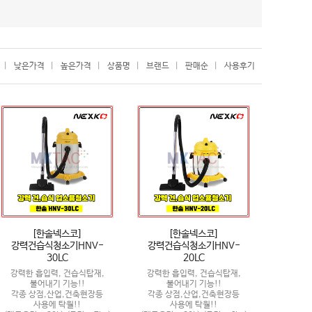
|
낮은가격
|
높은가격
|
상품명
|
브랜드
|
판매순
|
사용후기
[한솔넥스코]
[한솔넥스코]
강력건습식청소기HNV-
강력건습식청소기HNV-
30LC
20LC
강력한 흡입력, 건습식탑재,
강력한 흡입력, 건습식탑재,
불어내기 기능!!
불어내기 기능!!
각종 상점,산업,건축현장등
각종 상점,산업,건축현장등
사용에 탁월!!
사용에 탁월!!