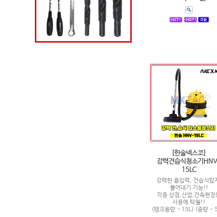
[한솔넥스코]
강력건습식청소기HNV
15LC
강력한 흡입력, 건습식탑
불어내기 기능!!
각종 상점,산업,건축현장
사용에 탁월!!
(탱크용량 - 15L) (중량 - 5