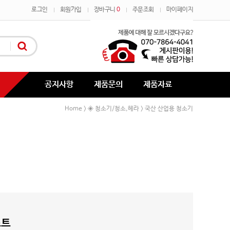
로그인
회원가입
장바구니
0
주문조회
마이페이지
공지사항
제품문의
제품자료
Home
◈ 청소기/청소,헤라
국산 산업용 청소기
>
>
스트