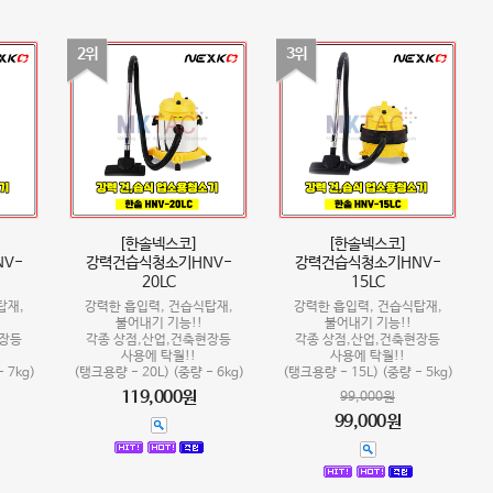
2위
3위
[한솔넥스코]
[한솔넥스코]
V-
강력건습식청소기HNV-
강력건습식청소기HNV-
20LC
15LC
탑재,
강력한 흡입력, 건습식탑재,
강력한 흡입력, 건습식탑재,
불어내기 기능!!
불어내기 기능!!
현장등
각종 상점,산업,건축현장등
각종 상점,산업,건축현장등
사용에 탁월!!
사용에 탁월!!
 7kg)
(탱크용량 - 20L) (중량 - 6kg)
(탱크용량 - 15L) (중량 - 5kg)
119,000원
99,000원
99,000원