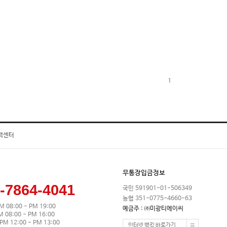
1
객센터
무통장입금정보
-7864-4041
국민 591901-01-506349
농협 351-0775-4660-63
M 08:00 - PM 19:00
예금주 : ㈜미광티에이씨
08:00 - PM 16:00
M 12:00 - PM 13:00
인터넷 뱅킹 바로가기