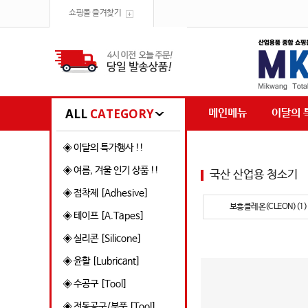
쇼핑몰 즐겨찾기
ALL
CATEGORY
메인메뉴
이달의 
◈ 이달의 특가행사 !!
◈ 여름, 겨울 인기 상품 !!
국산 산업용 청소기
◈ 접착제 [Adhesive]
보흥클레온(CLEON)(1)
◈ 테이프 [A.Tapes]
◈ 실리콘 [Silicone]
◈ 윤활 [Lubricant]
◈ 수공구 [Tool]
◈ 전동공구/부품 [Tool]