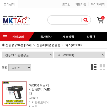
고객센터
로그인
회원가입
마이페이지
0
카테고리
특가행사
세트상품
상품관
◈ 전동공구/부품 [Tool]
전동/에어관련용품
웍스(WORX)
정렬
[WORX] 웍스 디
지털 열풍기 WE0
43
WE043
디지털온도제어
시스템