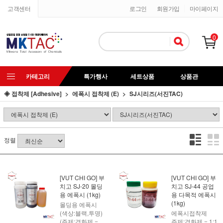
고객센터
로그인
회원가입
마이페이지
0
카테고리
특가행사
세트상품
상품관
◈ 접착제 [Adhesive]
에폭시 접착제 (E)
SJ시리즈(서진TAC)
정렬
[VUT CHI GO] 부
[VUT CHI GO] 부
치고 SJ-20 몰딩
치고 SJ-44 공업
용 에폭시 (1kg)
용 다목적 에폭시
(1kg)
몰딩용 에폭시
(색상:블랙,투명)
에폭시접착제
(주제:경화제 =
주제:경화제 = 1:1