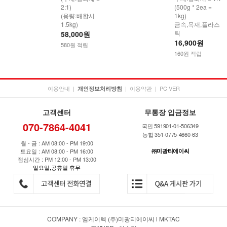
2:1)
(500g * 2ea =
(용량:배합시
1kg)
1.5kg)
금속,목재,플라스
틱
58,000원
16,900원
580원 적립
160원 적립
이용안내
|
|
이용약관
|
PC VER
개인정보처리방침
고객센터
무통장 입금정보
070-7864-4041
국민 591901-01-506349
농협 351-0775-4660-63
월 - 금 : AM 08:00 - PM 19:00
토요일 : AM 08:00 - PM 16:00
㈜미광티에이씨
점심시간 : PM 12:00 - PM 13:00
일요일,공휴일 휴무
COMPANY : 엠케이텍 (주)미광티에이씨 l MKTAC