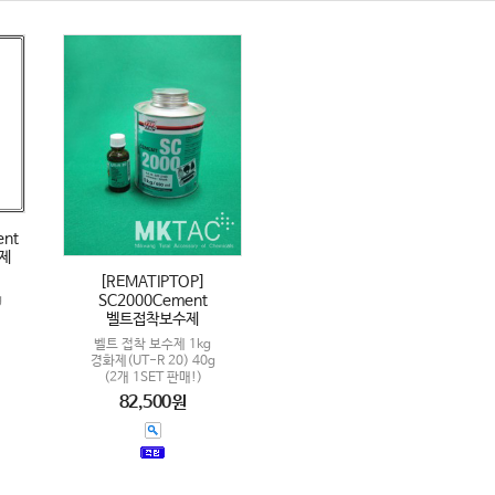
ent
수제
[REMATIPTOP]
g
SC2000Cement
벨트접착보수제
벨트 접착 보수제 1kg
경화제(UT-R 20) 40g
(2개 1SET 판매!)
82,500원