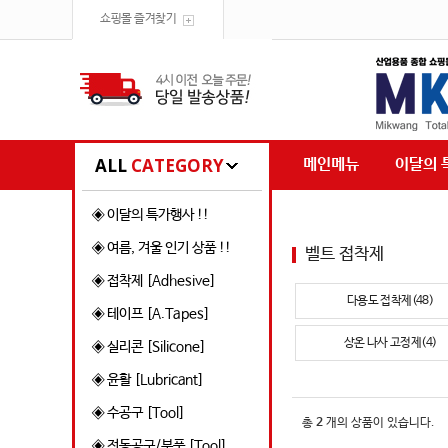
쇼핑몰 즐겨찾기
ALL
CATEGORY
메인메뉴
이달의 
◈ 이달의 특가행사 !!
◈ 여름, 겨울 인기 상품 !!
벨트 접착제
◈ 접착제 [Adhesive]
다용도 접착제(48)
◈ 테이프 [A.Tapes]
상온 나사 고정제(4)
◈ 실리콘 [Silicone]
◈ 윤활 [Lubricant]
◈ 수공구 [Tool]
총
2
개의 상품이 있습니다.
◈ 전동공구/부품 [Tool]