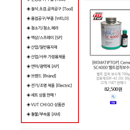
◈ 절삭,초경,공작공구 [Tool]
◈ 용접공구/부품 [WELD]
◈ 청소기/청소,헤라
◈ 액상/스프레이 [SP]
◈ 산업/일반용자재
◈ 산업/사무.가정용제품
[REMATIPTOP] Cem
◈ 연마/광택제 [AP]
SC4000 벨트접착보
벨트 접착 보수제 700g
◈ 브랜드 [Brand]
경화제(ER-42 20) 30
(2개 1SET 판매!)
◈ 전기/조명 제품 [Electric]
82,500원
◈ 세트 상품 판매 !
◈ VUT CHI GO 상품관
◈ 철물/부속품 [AM]