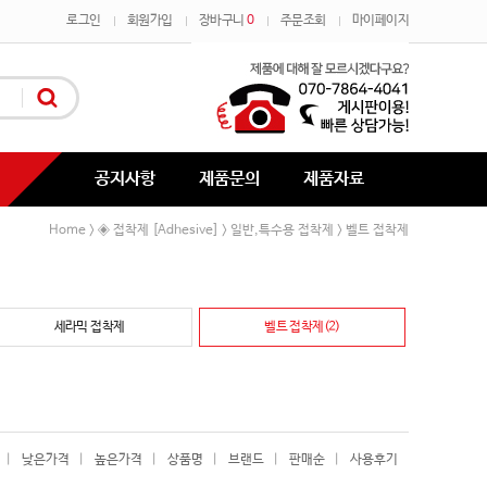
로그인
회원가입
장바구니
0
주문조회
마이페이지
공지사항
제품문의
제품자료
Home
◈ 접착제 [Adhesive]
일반,특수용 접착제
벨트 접착제
>
>
>
세라믹 접착제
벨트 접착제(2)
|
낮은가격
|
높은가격
|
상품명
|
브랜드
|
판매순
|
사용후기