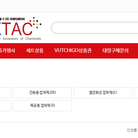
특가행사
세트상품
VUTCHIGO상품관
대량구매문의
건축용 접착제(26)
열경화성 접착제(2)
목공용 접착제(3)
신상품