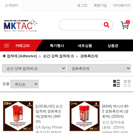
고객센터
로그인
회원가입
마이페이지
0
카테고리
특가행사
세트상품
상품관
◈ 접착제 [Adhesive]
순간 강력 접착제 (I)
경화촉진제
정렬
[LOC&LOC] 순간
[AXIA] 엑시아 80
접착제 경화촉진
2 경화촉진제 (경
제(경화제) (360
화제) (220ml)
ml)
순간 접착제용
CA Spray Primer
(용량 : 220ml)
목공접착,백화방
primer 802 gold