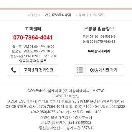
이용안내
|
|
이용약관
|
PC VER
개인정보처리방침
고객센터
무통장 입금정보
070-7864-4041
국민 591901-01-506349
농협 351-0775-4660-63
월 - 금 : AM 08:00 - PM 19:00
토요일 : AM 08:00 - PM 16:00
㈜미광티에이씨
점심시간 : PM 12:00 - PM 13:00
일요일,공휴일 휴무
COMPANY : 엠케이텍 (주)미광티에이씨 l MKTAC
OWNER : 이승민
ADDRESS : [본사] 경기도 부천시 수도로 98 2층 MKTAC (주)미광티에이씨
CS CENTER : 회사 : 070) 7864-4041,직통 : 010) 7166-4041,팩스 : 032)232-
4042,050)4077-4041,카카오톡ID : mktac128
개인정보관리책임자 : 인사부문장
사업자등록번호 : 321-88-00002
통신판매업신고 : 경기부천-3576호