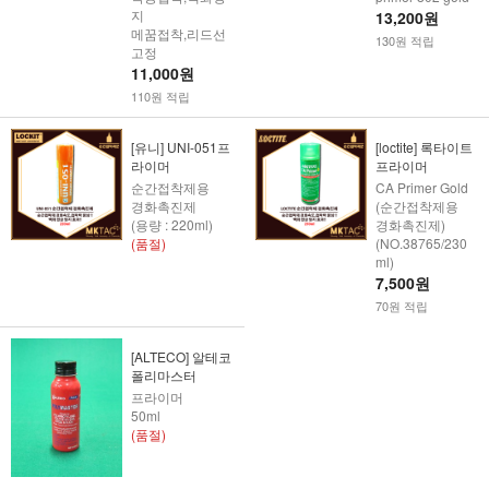
지
13,200원
메꿈접착,리드선
130원 적립
고정
11,000원
110원 적립
[유니] UNI-051프
[loctite] 록타이트
라이머
프라이머
순간접착제용
CA Primer Gold
경화촉진제
(순간접착제용
(용량 : 220ml)
경화촉진제)
(품절)
(NO.38765/230
ml)
7,500원
70원 적립
[ALTECO] 알테코
폴리마스터
프라이머
50ml
(품절)