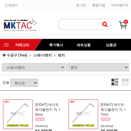
고객센터
로그인
회원가입
마이페이지
0
카테고리
특가행사
세트상품
상품관
◈ 수공구 [Tool]
스패너/렌치
렌치
정렬
[EIGHT] 에이트
[EIGHT] 에이트
육각볼렌치 TL 1
육각볼렌치 TL 1
9mm
7mm
54,000원
36,000원
54,000원
36,000원